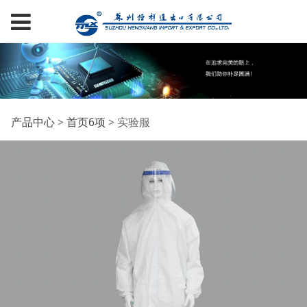
实验服
产品中心
>
首页6项
>
实验服